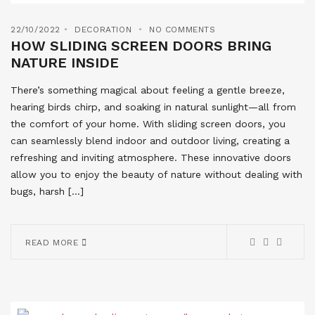
22/10/2022
DECORATION
NO COMMENTS
HOW SLIDING SCREEN DOORS BRING
NATURE INSIDE
There’s something magical about feeling a gentle breeze,
hearing birds chirp, and soaking in natural sunlight—all from
the comfort of your home. With sliding screen doors, you
can seamlessly blend indoor and outdoor living, creating a
refreshing and inviting atmosphere. These innovative doors
allow you to enjoy the beauty of nature without dealing with
bugs, harsh […]
READ MORE