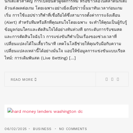
นักเตะตัวสำคัญ การเปลี่ยนตัวผู้จัดการทีม หรือข่าวลือในตลาดนักเตะ
ล้วนส่งผลต่อเกม โดยเฉพาะอย่างยิ่งเมื่อข่าวนั้นมาทันเวลาก่อนเกม
เริ่ม การใช้แอปข่าวกีฬาที่เชื่อถือได้ซึ่งสามารถตั้งค่าการแจ้งเตือน
(Alert) สำหรับทีมหรือลีกที่คุณสนใจโดยเฉพาะ จะทำให้คุณเป็นผู้รับรู้
ข้อมูลก่อนใครและตัดสินใจได้อย่างทันท่วงที ยกระดับการรับชมสด
และการตัดสินใจฉับไว การแข่งขันกีฬาเป็นเรื่องของช่วงเวลาที่
เปลี่ยนแปลงได้ในเสี้ยววินาที เทคโนโลยีช่วยให้คุณรับมือกับความ
เปลี่ยนแปลงเหล่านี้ได้อย่างมั่นใจ แอปให้ข้อมูลการแข่งขันแบบเรียล
ไทม์: การเดิมพันสด (Live Betting) […]
READ MORE
06/02/2025
BUSINESS
NO COMMENTS