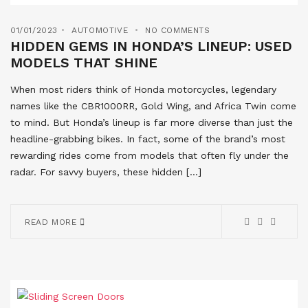
01/01/2023
AUTOMOTIVE
NO COMMENTS
HIDDEN GEMS IN HONDA’S LINEUP: USED
MODELS THAT SHINE
When most riders think of Honda motorcycles, legendary
names like the CBR1000RR, Gold Wing, and Africa Twin come
to mind. But Honda’s lineup is far more diverse than just the
headline-grabbing bikes. In fact, some of the brand’s most
rewarding rides come from models that often fly under the
radar. For savvy buyers, these hidden […]
READ MORE