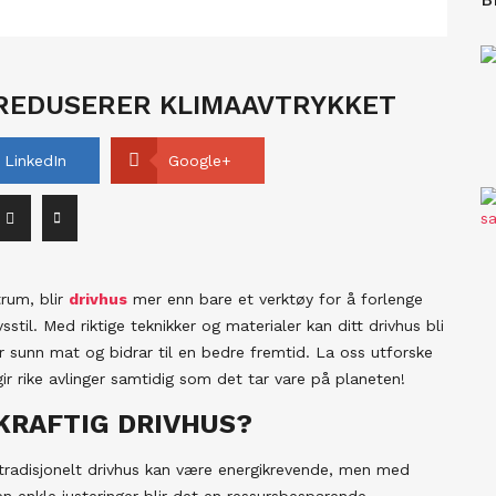
 REDUSERER KLIMAAVTRYKKET
LinkedIn
Google+
trum, blir
drivhus
mer enn bare et verktøy for å forlenge
sstil. Med riktige teknikker og materialer kan ditt drivhus bli
er sunn mat og bidrar til en bedre fremtid. La oss utforske
r rike avlinger samtidig som det tar vare på planeten!
KRAFTIG DRIVHUS?
tradisjonelt drivhus kan være energikrevende, men med
n enkle justeringer blir det en ressursbesparende