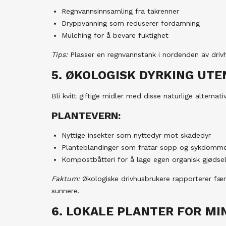
Regnvannsinnsamling fra takrenner
Dryppvanning som reduserer fordamning
Mulching for å bevare fuktighet
Tips:
Plasser en regnvannstank i nordenden av driv
5. ØKOLOGISK DYRKING UTE
Bli kvitt giftige midler med disse naturlige alternati
PLANTEVERN:
Nyttige insekter som nyttedyr mot skadedyr
Planteblandinger som fratar sopp og sykdommer 
Kompostbåtteri for å lage egen organisk gjødse
Faktum:
Økologiske drivhusbrukere rapporterer fæ
sunnere.
6. LOKALE PLANTER FOR M