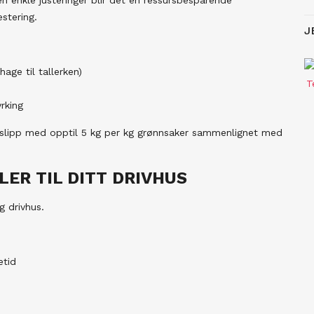
estering.
J
age til tallerken)
rking
lipp med opptil 5 kg per kg grønnsaker sammenlignet med
LER TIL DITT DRIVHUS
g drivhus.
etid