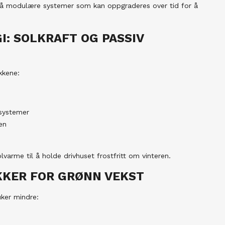
nå modulære systemer som kan oppgraderes over tid for å
I: SOLKRAFT OG PASSIV
kkene:
esystemer
en
lvarme til å holde drivhuset frostfritt om vinteren.
KKER FOR GRØNN VEKST
uker mindre: