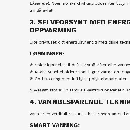
Eksempel:
Noen norske drivhusprodusenter tilbyr 
unngå avfall.
3. SELVFORSYNT MED ENERG
OPPVARMING
Gjør drivhuset ditt energiuavhengig med disse tekni
LØSNINGER:
☀ Solcellepaneler til drift av små vifter eller vann
☀ Mørke vannbeholdere som lagrer varme om dag
☀ God isolering med luftfylte polykarbonatplater
Suksesshistorie:
En familie i Vestfold bruker kun so
4. VANNBESPARENDE TEKNI
Vann er en verdifull ressurs – her er hvordan du br
SMART VANNING: