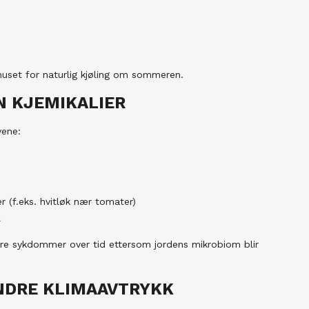
huset for naturlig kjøling om sommeren.
N KJEMIKALIER
vene:
(f.eks. hvitløk nær tomater)
l
rre sykdommer over tid ettersom jordens mikrobiom blir
INDRE KLIMAAVTRYKK