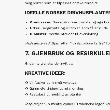
Velg sorter som er tilpasset norske forhold:
IDEELLE NORSKE DRIVHUSPLANTER
Grønnsaker:
Gammelnorske tomat- og agurkvar
Urter:
Bergmynte og villtimian som tåler kulde
Blomster:
Norske stauder til overvintring
Hagesenterråd:
Spør etter “lokalproduserte frø” for
7. GJENBRUK OG RESIRKULE
Gi gamle gjenstander nytt liv:
KREATIVE IDEER:
♻ Vinflasker som små vekstlys
♻ Gammele vinduer til mini-drivhus
♻ Restplast til merking av planter
Inspirasjon:
En kreativ dyrker i Trondheim lagde vert