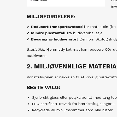
inv
MILJØFORDELENE:
✔
Redusert transportavstand
for maten din (fra h
✔
Mindre plastavfall
fra butikkemballasje
✔
Bevaring av biodiversitet
gjennom økologisk dy
Statistikk:
Hjemmedyrket mat kan redusere CO₂-uts
butikkvarer.
2. MILJØVENNLIGE MATERIA
Konstruksjonen er nøkkelen til et virkelig bærekrafti
BESTE VALG:
Gjenbrukt glass eller polykarbonat med lang lev
FSC-sertifisert treverk fra bærekraftig skogbruk
Recyclede aluminiumsrammer som ikke ruster