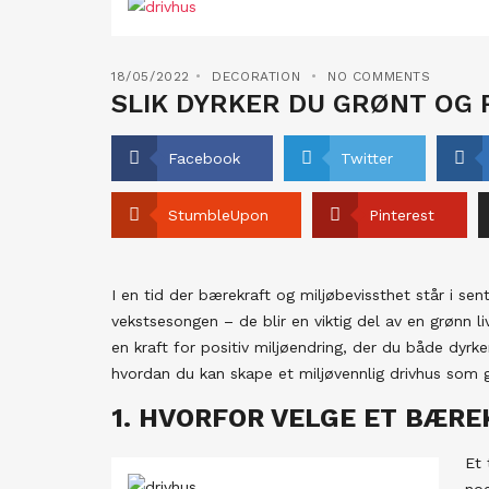
18/05/2022
DECORATION
NO COMMENTS
SLIK DYRKER DU GRØNT OG
Facebook
Twitter
StumbleUpon
Pinterest
I en tid der bærekraft og miljøbevissthet står i sen
vekstsesongen – de blir en viktig del av en grønn liv
en kraft for positiv miljøendring, der du både dyrk
hvordan du kan skape et miljøvennlig drivhus som gi
1. HVORFOR VELGE ET BÆRE
Et 
noe